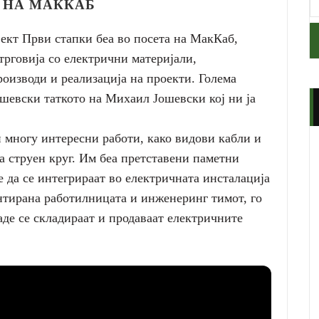
 НА МАККАБ
јект Први стапки беа во посета на МакКаб,
 трговија со електрични материјали,
оизводи и реализација на проекти. Голема
шевски таткото на Михаил Јошевски кој ни ја
 многу интересни работи, како видови кабли и
а струен круг. Им беа претставени паметни
да се интегрираат во електричната инсталација
нтирана работилницата и инженеринг тимот, го
де се складираат и продаваат електричните