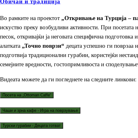
Обичаи и традиција
Во рамките на проектот
„Откривање на Турција – п
искуство преку возбудливи активности
. При посетата 
песок, откривајќи ја неговата специфична подготовка и
алатката
„Точно поврзи“
дец
ата успешно ги поврзаа н
подготв
ија
традиционални гурабии, користејќи нестанда
семејните вредности, гостопримливоста и споделување
Видеата можете да ги погледнете на следните линкови: