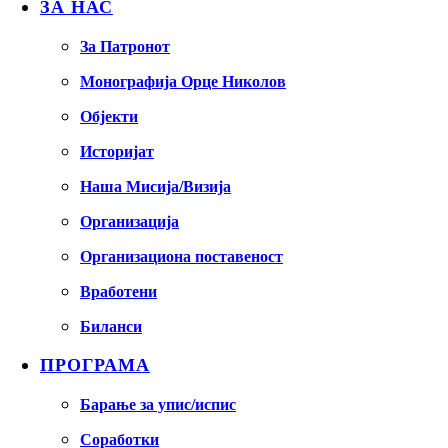
ЗА НАС
За Патронот
Монографија Орце Николов
Објекти
Историјат
Наша Мисија/Визија
Организација
Организациона поставеност
Вработени
Биланси
ПРОГРАМА
Барање за упис/испис
Соработки