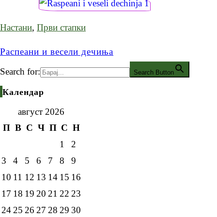
Настани
,
Први стапки
Распеани и весели дечиња
Search for:
Search Button
Календар
август 2026
П
В
С
Ч
П
С
Н
1
2
3
4
5
6
7
8
9
10
11
12
13
14
15
16
17
18
19
20
21
22
23
24
25
26
27
28
29
30