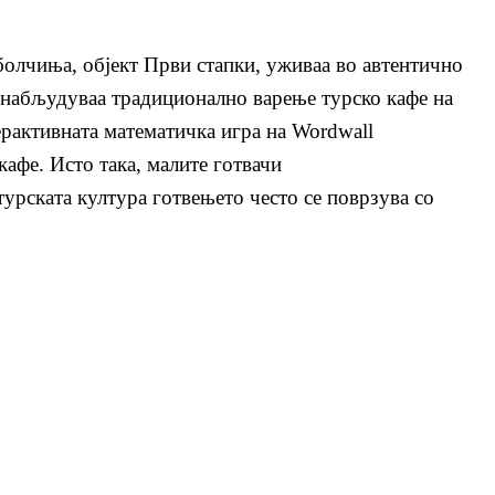
аболчиња, објект Први стапки, уживаа во автентично
 набљудуваа традиционално варење турско кафе на
ерактивна
та
математичка игра на Wordwall
 кафе
. Исто така,
малите готвачи
турската култура готвењето често се поврзува со