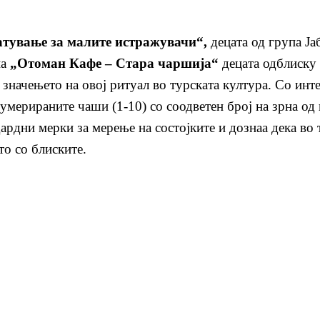
атување за малите истражувачи“,
децата од група Ј
на
„
Отоман Кафе – Стара чаршија“
децата одблиску
 значењето на овој ритуал во турската култура.
Со
инт
умерираните чаши (1-10) со соодветен број на зрна од
рдни мерки за мерење на состојките и дознаа дека во 
то со блиските
.