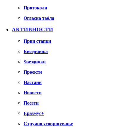
Протоколи
Огласна табла
АКТИВНОСТИ
Први стапки
Бисерчиња
Ѕвездички
Проекти
Настани
Новости
Посети
Еразмус+
Стручно усовршување