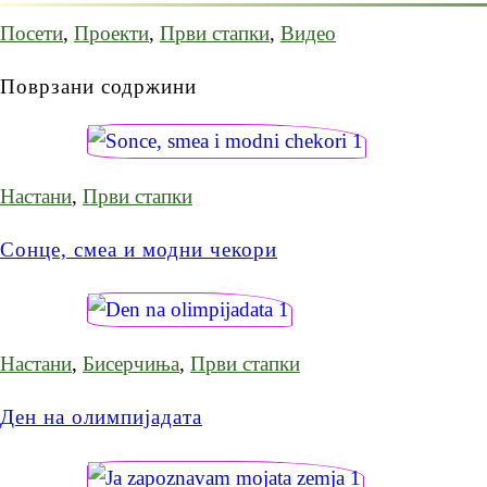
Посети
,
Проекти
,
Први стапки
,
Видео
Поврзани содржини
Настани
,
Први стапки
Сонце, смеа и модни чекори
Настани
,
Бисерчиња
,
Први стапки
Ден на олимпијадата