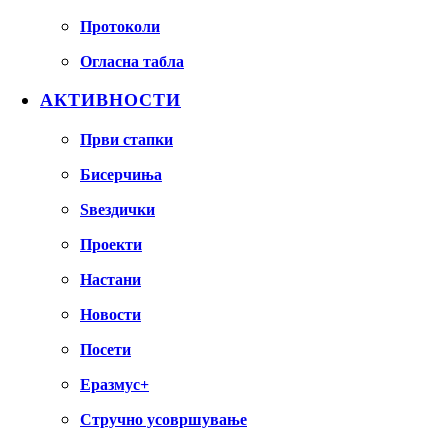
Протоколи
Огласна табла
АКТИВНОСТИ
Први стапки
Бисерчиња
Ѕвездички
Проекти
Настани
Новости
Посети
Еразмус+
Стручно усовршување