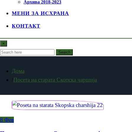
Архива 2018-2023
МЕНИ ЗА ИСХРАНА
КОНТАКТ
×
Search
Дома
Посета на старата Скопска чаршија
8
Фев