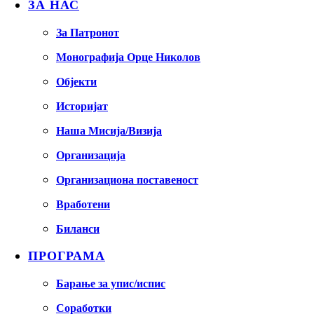
ЗА НАС
За Патронот
Монографија Орце Николов
Објекти
Историјат
Наша Мисија/Визија
Организација
Организациона поставеност
Вработени
Биланси
ПРОГРАМА
Барање за упис/испис
Соработки