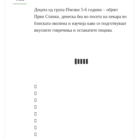
Децата од група Пчелки 5-6 години – објект
Први Стапки, денеска беа во посета на пекара во
блиската околина и научија како се подготвуваат
вкусните гевречиња и останатите пецива.