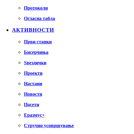
Протоколи
Огласна табла
АКТИВНОСТИ
Први стапки
Бисерчиња
Ѕвездички
Проекти
Настани
Новости
Посети
Еразмус+
Стручно усовршување