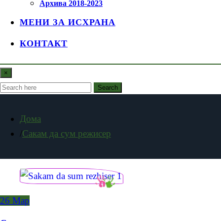
Архива 2018-2023
МЕНИ ЗА ИСХРАНА
КОНТАКТ
×
Search
Дома
Сакам да сум режисер
26
Мар