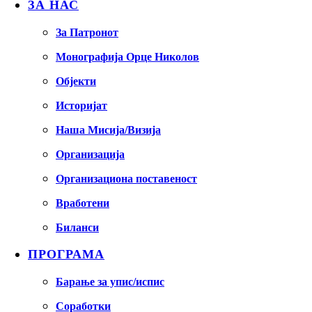
ЗА НАС
За Патронот
Монографија Орце Николов
Објекти
Историјат
Наша Мисија/Визија
Организација
Организациона поставеност
Вработени
Биланси
ПРОГРАМА
Барање за упис/испис
Соработки