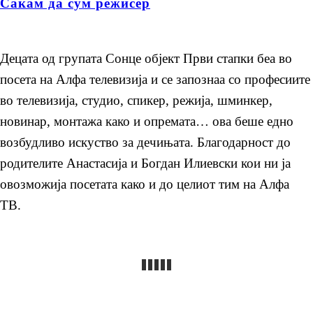
Сакам да сум режисер
Децата од групата Сонце објект Први стапки беа во
посета на Алфа телевизија и се запознаа со професиите
во телевизија, студио, спикер, режија, шминкер,
новинар, монтажа како и опремата… ова беше едно
возбудливо искуство за дечињата. Благодарност до
родителите Анастасија и Богдан Илиевски кои ни ја
овозможија посетата како и до целиот тим на Алфа
ТВ.