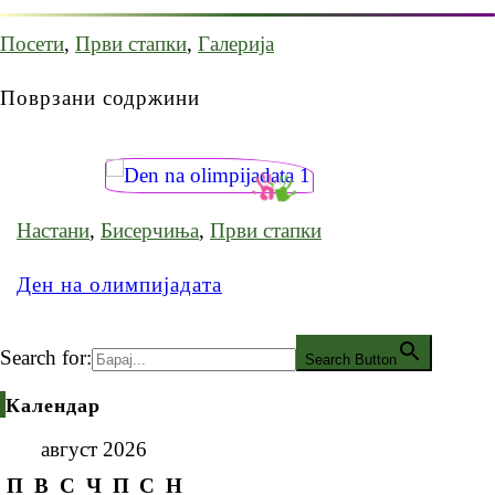
Посети
,
Први стапки
,
Галерија
Поврзани содржини
Настани
,
Бисерчиња
,
Први стапки
Ден на олимпијадата
Search for:
Search Button
Календар
август 2026
П
В
С
Ч
П
С
Н