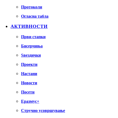
Протоколи
Огласна табла
АКТИВНОСТИ
Први стапки
Бисерчиња
Ѕвездички
Проекти
Настани
Новости
Посети
Еразмус+
Стручно усовршување