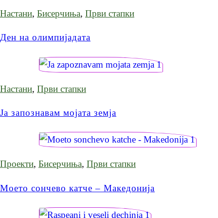
Настани
,
Бисерчиња
,
Први стапки
Ден на олимпијадата
Настани
,
Први стапки
Ја запознавам мојата земја
Проекти
,
Бисерчиња
,
Први стапки
Моето сончево катче – Македонија