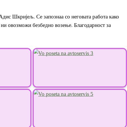
 Адис Шкријељ. Се запознаа со неговата работа како
а ни овозможи безбедно возење. Благодарност за