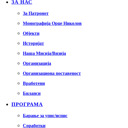
ЗА НАС
За Патронот
Монографија Орце Николов
Објекти
Историјат
Наша Мисија/Визија
Организација
Организациона поставеност
Вработени
Биланси
ПРОГРАМА
Барање за упис/испис
Соработки