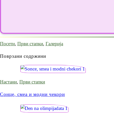
Посети
,
Први стапки
,
Галерија
Поврзани содржини
Настани
,
Први стапки
Сонце, смеа и модни чекори