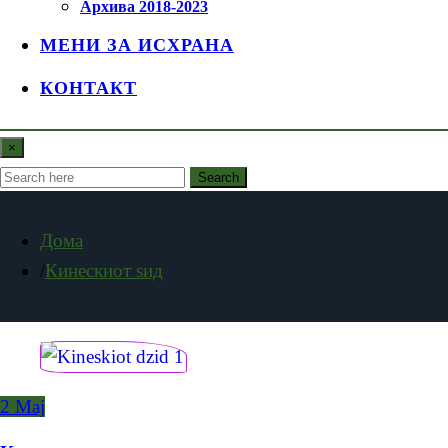
Архива 2018-2023
МЕНИ ЗА ИСХРАНА
КОНТАКТ
×
Search
Дома
Кинескиот ѕид
2
Мај