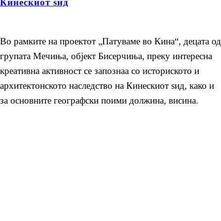
Кинескиот ѕид
Во рамките на проектот „Патуваме во Кина“, децата од
групата Мечиња, објект Бисерчиња, преку интересна
креативна активност се запознаа со историското и
архитектонското наследство на Кинескиот ѕид, како и
за основните географски поими должина, висина.