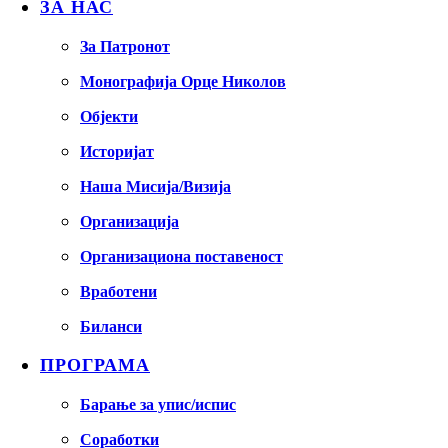
ЗА НАС
За Патронот
Монографија Орце Николов
Објекти
Историјат
Наша Мисија/Визија
Организација
Организациона поставеност
Вработени
Биланси
ПРОГРАМА
Барање за упис/испис
Соработки