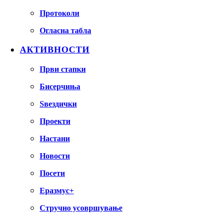
Протоколи
Огласна табла
АКТИВНОСТИ
Први стапки
Бисерчиња
Ѕвездички
Проекти
Настани
Новости
Посети
Еразмус+
Стручно усовршување