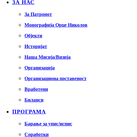
ЗА НАС
За Патронот
Монографија Орце Николов
Објекти
Историјат
Наша Мисија/Визија
Организација
Организациона поставеност
Вработени
Биланси
ПРОГРАМА
Барање за упис/испис
Соработки