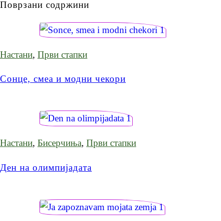
Поврзани содржини
Настани
,
Први стапки
Сонце, смеа и модни чекори
Настани
,
Бисерчиња
,
Први стапки
Ден на олимпијадата