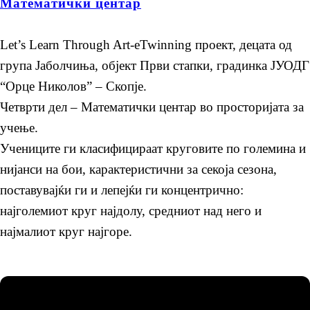
Математички центар
Let’s Learn Through Art-eTwinning проект, децата од
група Јаболчиња, објект Први стапки, градинка ЈУОДГ
“Орце Николов” – Скопје.
Четврти дел – Математички центар во просторијата за
учење.
Учениците ги класифицираат круговите по големина и
нијанси на бои, карактеристични за секоја сезона,
поставувајќи ги и лепејќи ги концентрично:
најголемиот круг најдолу, средниот над него и
најмалиот круг најгоре.