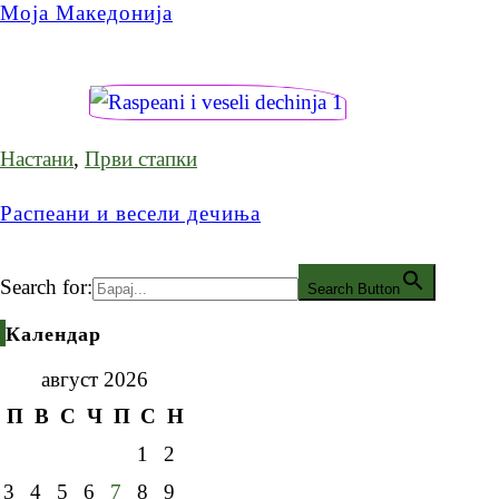
Моја Македонија
Настани
,
Први стапки
Распеани и весели дечиња
Search for:
Search Button
Календар
август 2026
П
В
С
Ч
П
С
Н
1
2
3
4
5
6
7
8
9