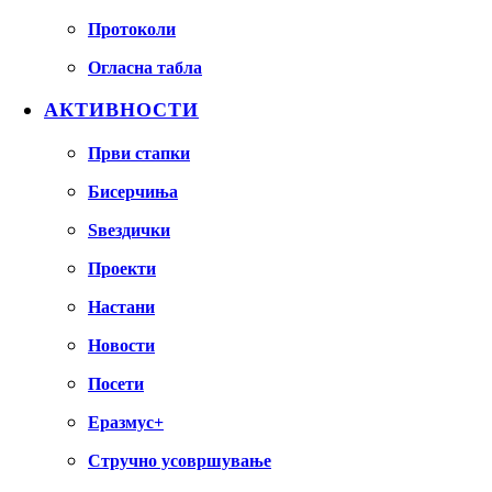
Протоколи
Огласна табла
АКТИВНОСТИ
Први стапки
Бисерчиња
Ѕвездички
Проекти
Настани
Новости
Посети
Еразмус+
Стручно усовршување