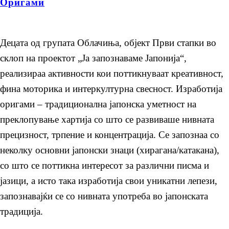
Оригами
Децата од групата Облачиња, објект Први стапки во
склоп на проектот „Ја запознаваме Јапонија“,
реализираа активности кои поттикнуваат креативност,
фина моторика и интеркултурна свесност. Изработија
оригами – традиционална јапонска уметност на
преклопување хартија со што се развиваше нивната
прецизност, трпение и концентрација. Се запознаа со
неколку основни јапонски знаци (хирагана/катакана),
со што се поттикна интересот за различни писма и
јазици, а исто така изработија свои уникатни лепези,
запознавајќи се со нивната употреба во јапонската
традиција.