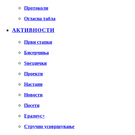
Протоколи
Огласна табла
АКТИВНОСТИ
Први стапки
Бисерчиња
Ѕвездички
Проекти
Настани
Новости
Посети
Еразмус+
Стручно усовршување