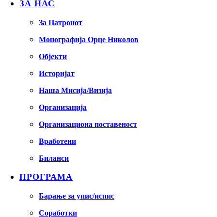
ЗА НАС
За Патронот
Монографија Орце Николов
Објекти
Историјат
Наша Мисија/Визија
Организација
Организациона поставеност
Вработени
Биланси
ПРОГРАМА
Барање за упис/испис
Соработки