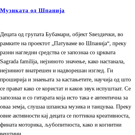
Музиката од Шпанија
Децата од групата Бубамари, објект Ѕвездички, во
рамките на проектот „Патуваме во Шпанија“, преку
разни нагледни средства се запознаа со црквата
Sagrada familija, нејзиното значење, како настанала,
нејзиниот внатрешен и надворешан изглед. Ги
проширија и знаењата за кастањетите, научија од што
се прават како се користат и каков звук испуштаат. Се
запознаа и со гитарата која исто така е автентична за
оваа земја, слушаа шпанска музика и танцуваа. Преку
овие активности кај децата се поттикна креативноста,
фината моторика, љубопитноста, како и когнитни
вештини.