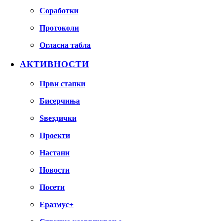
Соработки
Протоколи
Огласна табла
АКТИВНОСТИ
Први стапки
Бисерчиња
Ѕвездички
Проекти
Настани
Новости
Посети
Еразмус+