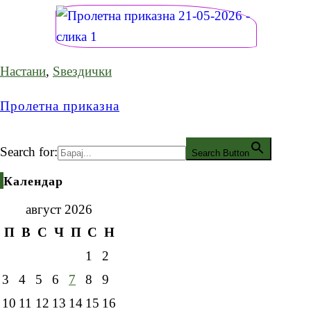
Настани
,
Ѕвездички
Пролетна приказна
Search for:
Search Button
Календар
август 2026
П
В
С
Ч
П
С
Н
1
2
3
4
5
6
7
8
9
10
11
12
13
14
15
16