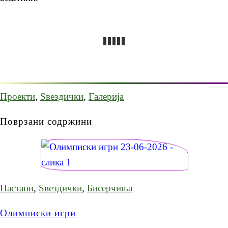
Проекти
,
Ѕвездички
,
Галерија
Поврзани содржини
Настани
,
Ѕвездички
,
Бисерчиња
Олимписки игри