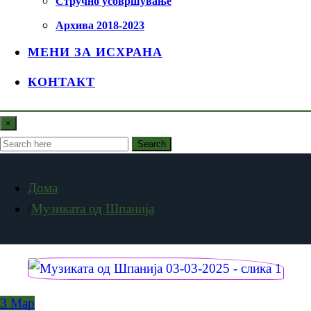
Стручно усовршување
Архива 2018-2023
МЕНИ ЗА ИСХРАНА
КОНТАКТ
×
Search
Дома
Музиката од Шпанија
3
Мар