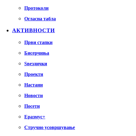
Протоколи
Огласна табла
АКТИВНОСТИ
Први стапки
Бисерчиња
Ѕвездички
Проекти
Настани
Новости
Посети
Еразмус+
Стручно усовршување