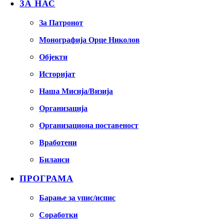
ЗА НАС
За Патронот
Монографија Орце Николов
Објекти
Историјат
Наша Мисија/Визија
Организација
Организациона поставеност
Вработени
Биланси
ПРОГРАМА
Барање за упис/испис
Соработки