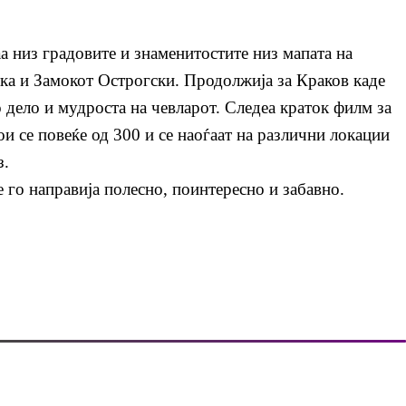
аа низ градовите и знаменитостите низ мапата на
атка и Замокот Острогски. Продолжија за Краков каде
о дело и мудроста на чевларот. Следеа краток филм за
и се повеќе од 300 и се наоѓаат на различни локации
з.
 го направија полесно, поинтересно и забавно.