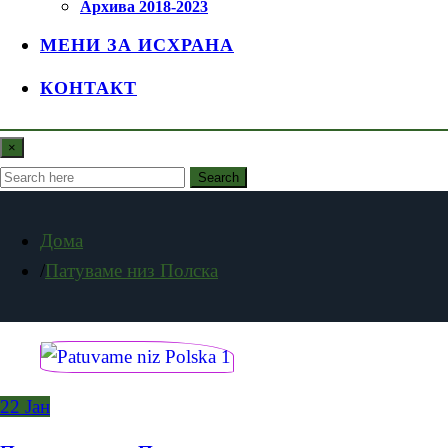
Архива 2018-2023
МЕНИ ЗА ИСХРАНА
КОНТАКТ
×
Search
Дома
Патуваме низ Полска
22
Јан