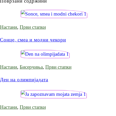
Поврзани содржини
Настани
,
Први стапки
Сонце, смеа и модни чекори
Настани
,
Бисерчиња
,
Први стапки
Ден на олимпијадата
Настани
,
Први стапки