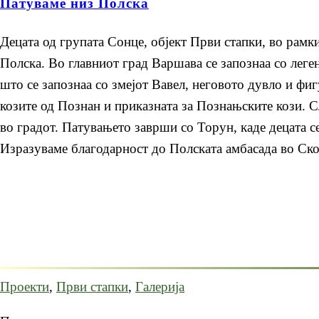
Патуваме низ Полска
Децата од групата Сонце, објект Први стапки, во рамк
Полска. Во главниот град Варшава се запознаа со леге
што се запознаа со змејот Вавел, неговото дувло и фи
козите од Познан и приказната за Познањските кози. С
во градот. Патувањето заврши со Торун, каде децата с
Изразуваме благодарност до Полската амбасада во Скоп
Проекти
,
Први стапки
,
Галерија