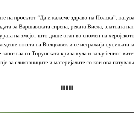
ите на проектот “Да и кажеме здраво на Полска”, патув
ндата за Варшавската сирена, реката Висла, златната п
гурата на змејот што дише оган во спомен на херојскот
ледеше посета на Волцвавек и се истражија џуџињата ко
е запознаа со Торунската крива кула и заљубениот вите
је за сликовниците и материјалите со кои ова патување