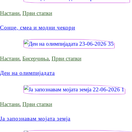
Настани
,
Први стапки
Сонце, смеа и модни чекори
Настани
,
Бисерчиња
,
Први стапки
Ден на олимпијадата
Настани
,
Први стапки
Ја запознавам мојата земја