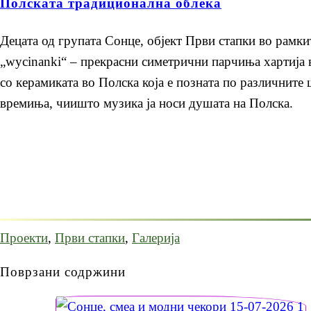
Полската традиционална облека
Децата од групата Сонце, објект Први стапки во рамкит
„wycinanki“ – прекрасни симетрични парчиња хартија в
со керамиката во Полска која е позната по различните
времиња, чиишто музика ја носи душата на Полска.
Проекти
,
Први стапки
,
Галерија
Поврзани содржини