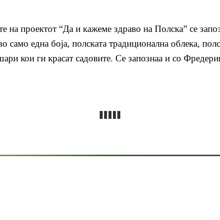
е на проектот “Да и кажеме здраво на Полска” се запозн
о само една боја, полската традиционална облека, полс
 шари кои ги красат садовите. Се запознаа и со Фредер