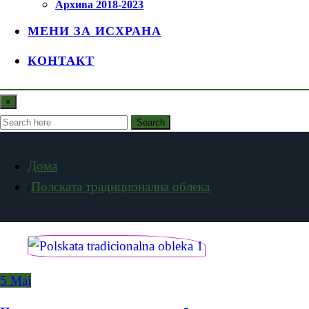
Архива 2018-2023
МЕНИ ЗА ИСХРАНА
КОНТАКТ
×
Search
Дома
Полската традиционална облека
5
Мај