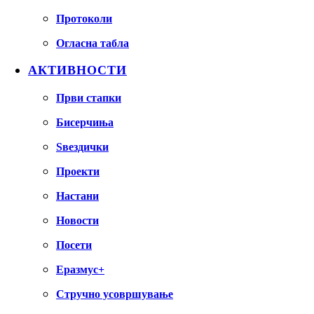
Протоколи
Огласна табла
АКТИВНОСТИ
Први стапки
Бисерчиња
Ѕвездички
Проекти
Настани
Новости
Посети
Еразмус+
Стручно усовршување