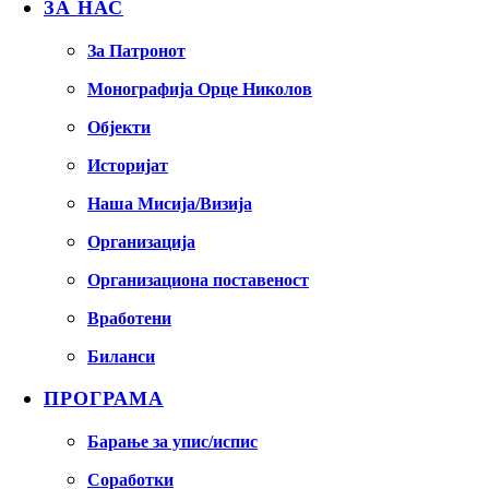
ЗА НАС
За Патронот
Монографија Орце Николов
Објекти
Историјат
Наша Мисија/Визија
Организација
Организациона поставеност
Вработени
Биланси
ПРОГРАМА
Барање за упис/испис
Соработки