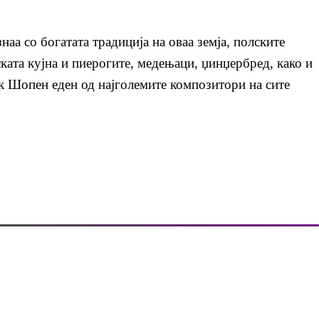
аа со богатата традиција на оваа земја, полските
ката кујна и пиерогите, медењаци, џинџербред, како и
ик Шопен еден од најголемите композитори на сите