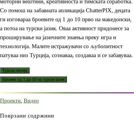
моторни вештини, креативноста и тимската соработка.
Со помош на забавната апликација ChatterPIX, децата
ги изговараа броевите од 1 до 10 прво на македонски,
а потоа на турски јазик. Оваа активност придонесе за
проширување на јазичните знаења преку игра и
технологија. Малите истражувачи со љубопитност
патуваа низ Турција, сознаваа, создаваа и се забавуваа.
Турска носија
Броиме од 1 до 10 на турски јазик
Проекти
,
Видео
Поврзани содржини