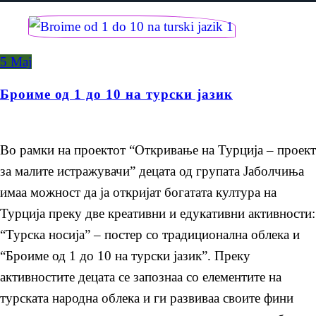
5
Мај
Броиме од 1 до 10 на турски јазик
Во рамки на проектот “Откривање на Турција – проект
за малите истражувачи” децата од групата Јаболчиња
имаа можност да ја откријат богатата култура на
Турција преку две креативни и едукативни активности:
“Турска носија” – постер со традиционална облека и
“Броиме од 1 до 10 на турски јазик”. Преку
активностите децата се запознаа со елементите на
турската народна облека и ги развиваа своите фини