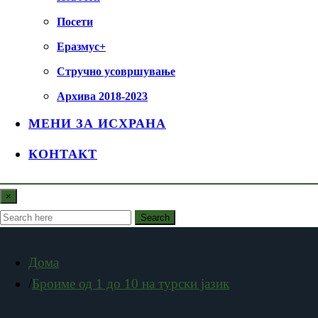
Посети
Еразмус+
Стручно усовршување
Архива 2018-2023
МЕНИ ЗА ИСХРАНА
КОНТАКТ
×
Search
Дома
Броиме од 1 до 10 на турски јазик