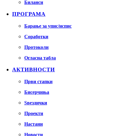
Биланси
ПРОГРАМА
Барање за упис/испис
Соработки
Протоколи
Огласна табла
АКТИВНОСТИ
Први стапки
Бисерчиња
Ѕвездички
Проекти
Настани
Новости