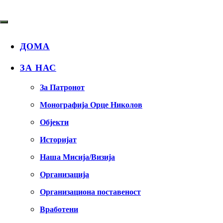
ДОМА
ЗА НАС
За Патронот
Монографија Орце Николов
Објекти
Историјат
Наша Мисија/Визија
Организација
Организациона поставеност
Вработени