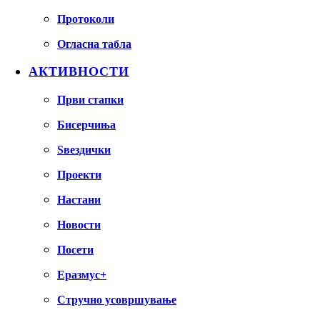
Протоколи
Огласна табла
АКТИВНОСТИ
Први стапки
Бисерчиња
Ѕвездички
Проекти
Настани
Новости
Посети
Еразмус+
Стручно усовршување