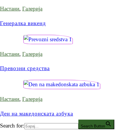
Настани
,
Галерија
Генералка викенд
Настани
,
Галерија
Превозни средства
Настани
,
Галерија
Ден на македонската азбука
Search for:
Search Button