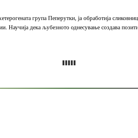
хетерогената група Пеперутки, ја обработија сликовни
ии. Научија дека љубезното однесување создава позити