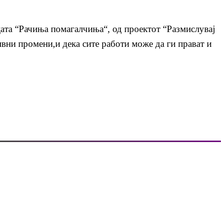
цата “Рачиња помагалчиња“, од проектот “Размислувај
вни промени,и дека сите работи може да ги прават и