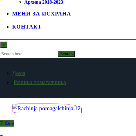
Архива 2018-2023
МЕНИ ЗА ИСХРАНА
КОНТАКТ
×
Search
Дома
Рачиња помагалчиња
7
Фев