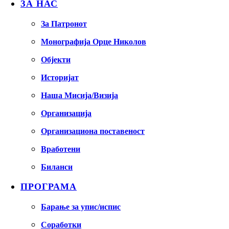
ЗА НАС
За Патронот
Монографија Орце Николов
Објекти
Историјат
Наша Мисија/Визија
Организација
Организациона поставеност
Вработени
Биланси
ПРОГРАМА
Барање за упис/испис
Соработки