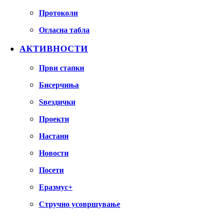
Протоколи
Огласна табла
АКТИВНОСТИ
Први стапки
Бисерчиња
Ѕвездички
Проекти
Настани
Новости
Посети
Еразмус+
Стручно усовршување