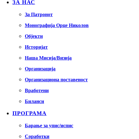
ЗА НАС
За Патронот
Монографија Орце Николов
Објекти
Историјат
Наша Мисија/Визија
Организација
Организациона поставеност
Вработени
Биланси
ПРОГРАМА
Барање за упис/испис
Соработки