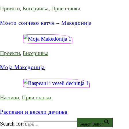
Проекти
,
Бисерчиња
,
Први стапки
Моето сончево катче – Македонија
Проекти
,
Бисерчиња
Моја Македонија
Настани
,
Први стапки
Распеани и весели дечиња
Search for:
Search Button