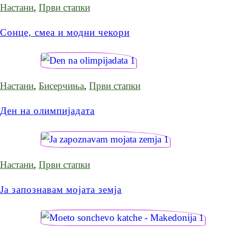
Настани
,
Први стапки
Сонце, смеа и модни чекори
Настани
,
Бисерчиња
,
Први стапки
Ден на олимпијадата
Настани
,
Први стапки
Ја запознавам мојата земја