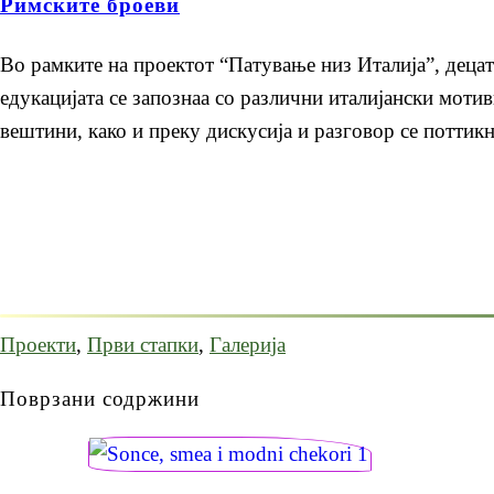
Римските броеви
Во рамките на проектот “Патување низ Италија”, децат
едукацијата се запознаа со различни италијански моти
вештини, како и преку дискусија и разговор се поттик
Проекти
,
Први стапки
,
Галерија
Поврзани содржини