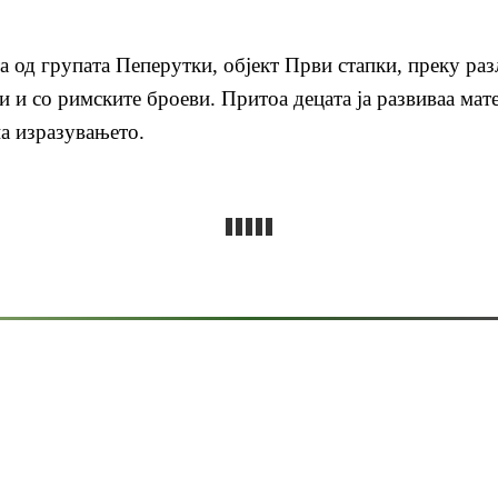
а од групата Пеперутки, објект Први стапки, преку раз
ви и со римските броеви. Притоа децата ја развиваа ма
на изразувањето.