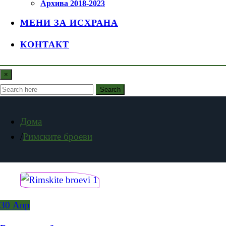
Архива 2018-2023
МЕНИ ЗА ИСХРАНА
КОНТАКТ
×
Search
Дома
Римските броеви
30
Апр