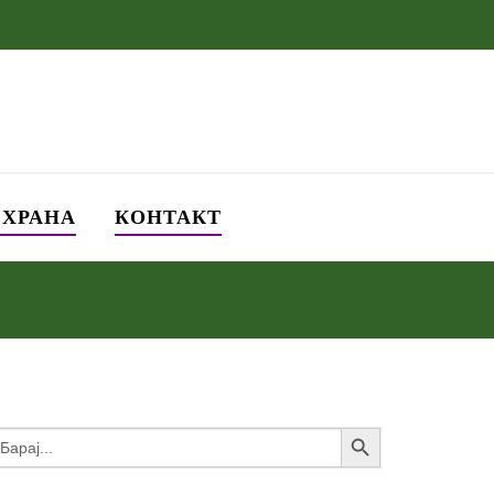
СХРАНА
КОНТАКТ
Search Button
earch
or: