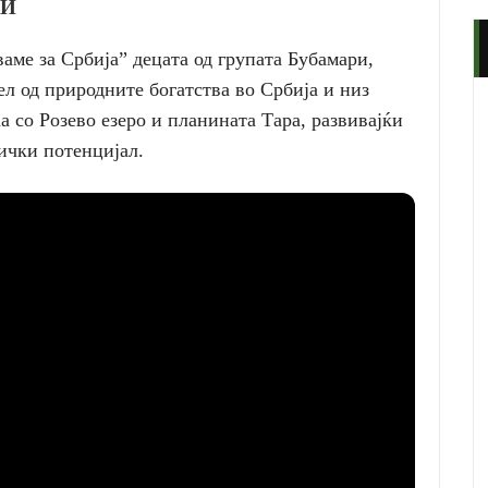
НИ
аме за Србија” децата од групата Бубамари,
ел од природните богатства во Србија и низ
а со Розево езеро и планината Тара, развивајќи
нички потенцијал.