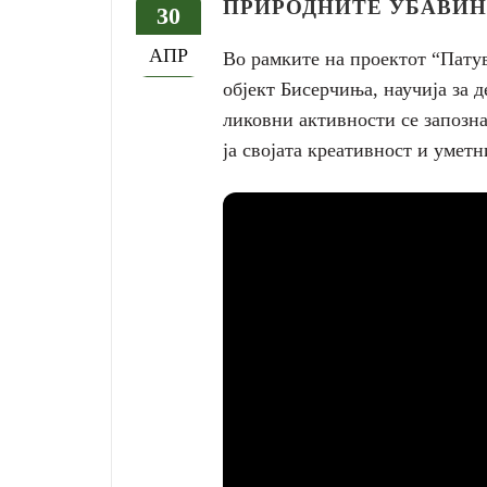
ПРИРОДНИТЕ УБАВИ
30
АПР
Во рамките на проектот “Патув
објект Бисерчиња, научија за д
ликовни активности се запозна
ја својата креативност и умет