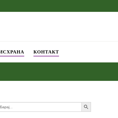
 ИСХРАНА
КОНТАКТ
Search Button
earch
or: