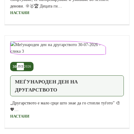
денови. 🌞🥇🏆 Децата ги…
НАСТАНИ
30
ЈУЛ
2026
МЕЃУНАРОДЕН ДЕН НА
ДРУГАРСТВОТО
„Другарството е мало срце што знае да го стопли туѓото” 🎨
💖…
НАСТАНИ