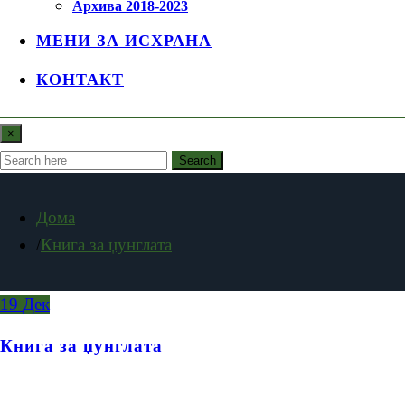
Архива 2018-2023
МЕНИ ЗА ИСХРАНА
КОНТАКТ
×
Search
Дома
Книга за џунглата
19
Дек
Книга за џунглата