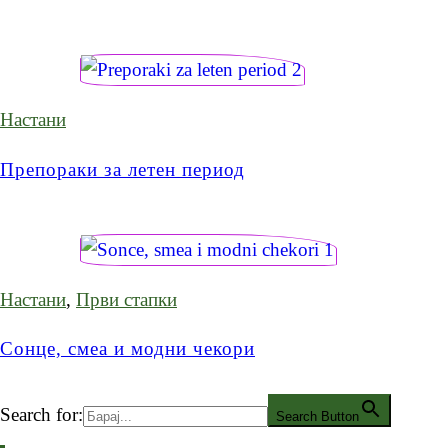
Настани
Препораки за летен период
Настани
,
Први стапки
Сонце, смеа и модни чекори
Search for:
Search Button