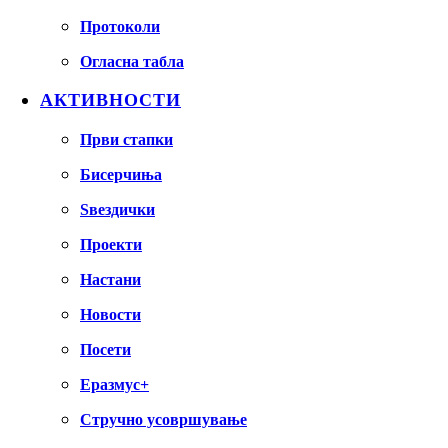
Протоколи
Огласна табла
АКТИВНОСТИ
Први стапки
Бисерчиња
Ѕвездички
Проекти
Настани
Новости
Посети
Еразмус+
Стручно усовршување