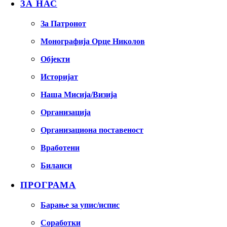
ЗА НАС
За Патронот
Монографија Орце Николов
Објекти
Историјат
Наша Мисија/Визија
Организација
Организациона поставеност
Вработени
Биланси
ПРОГРАМА
Барање за упис/испис
Соработки