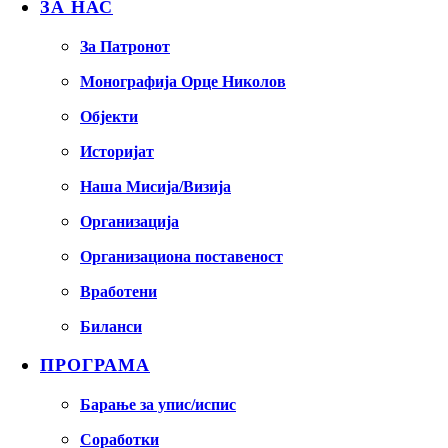
ЗА НАС
За Патронот
Монографија Орце Николов
Објекти
Историјат
Наша Мисија/Визија
Организација
Организациона поставеност
Вработени
Биланси
ПРОГРАМА
Барање за упис/испис
Соработки