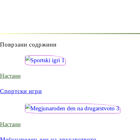
Поврзани содржини
Настани
Спортски игри
Настани
Меѓународен ден на другарството