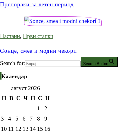
Препораки за летен период
Настани
,
Први стапки
Сонце, смеа и модни чекори
Search for:
Search Button
Календар
август 2026
П
В
С
Ч
П
С
Н
1
2
3
4
5
6
7
8
9
10
11
12
13
14
15
16