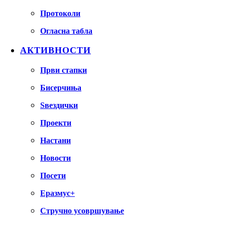
Протоколи
Огласна табла
АКТИВНОСТИ
Први стапки
Бисерчиња
Ѕвездички
Проекти
Настани
Новости
Посети
Еразмус+
Стручно усовршување