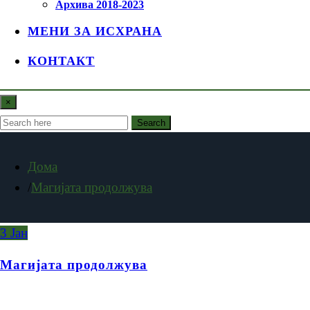
Архива 2018-2023
МЕНИ ЗА ИСХРАНА
КОНТАКТ
×
Search
Дома
Магијата продолжува
3
Јан
Магијата продолжува