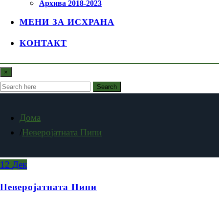
Архива 2018-2023
МЕНИ ЗА ИСХРАНА
КОНТАКТ
×
Search
Дома
Неверојатната Пипи
12
Дек
Неверојатната Пипи