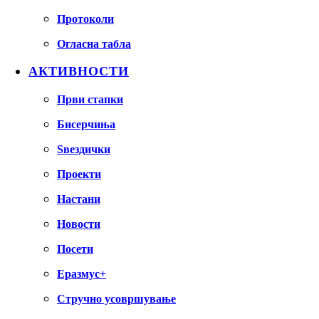
Протоколи
Огласна табла
АКТИВНОСТИ
Први стапки
Бисерчиња
Ѕвездички
Проекти
Настани
Новости
Посети
Еразмус+
Стручно усовршување