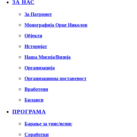
ЗА НАС
За Патронот
Монографија Орце Николов
Објекти
Историјат
Наша Мисија/Визија
Организација
Организациона поставеност
Вработени
Биланси
ПРОГРАМА
Барање за упис/испис
Соработки