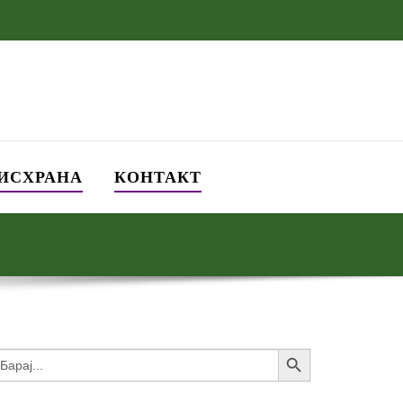
 ИСХРАНА
КОНТАКТ
Search Button
earch
or: