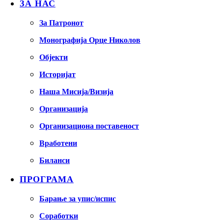
ЗА НАС
За Патронот
Монографија Орце Николов
Објекти
Историјат
Наша Мисија/Визија
Организација
Организациона поставеност
Вработени
Биланси
ПРОГРАМА
Барање за упис/испис
Соработки