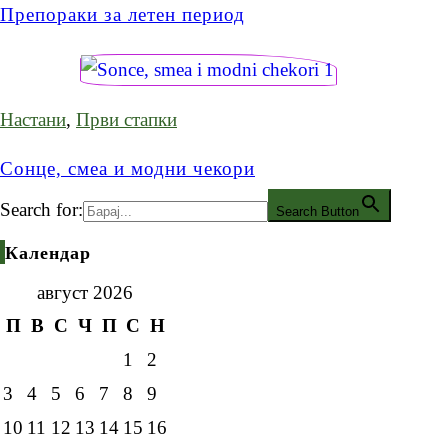
Препораки за летен период
Настани
,
Први стапки
Сонце, смеа и модни чекори
Search for:
Search Button
Календар
август 2026
П
В
С
Ч
П
С
Н
1
2
3
4
5
6
7
8
9
10
11
12
13
14
15
16