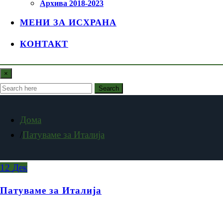
Архива 2018-2023
МЕНИ ЗА ИСХРАНА
КОНТАКТ
×
Search
Дома
Патуваме за Италија
12
Дек
Патуваме за Италија