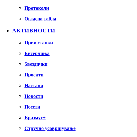
Протоколи
Огласна табла
АКТИВНОСТИ
Први стапки
Бисерчиња
Ѕвездички
Проекти
Настани
Новости
Посети
Еразмус+
Стручно усовршување