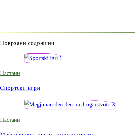
Поврзани содржини
Настани
Спортски игри
Настани
Меѓународен ден на другарството