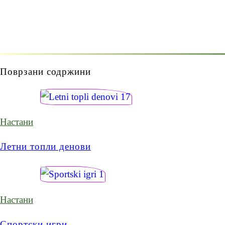
Поврзани содржини
Настани
Летни топли денови
Настани
Спортски игри