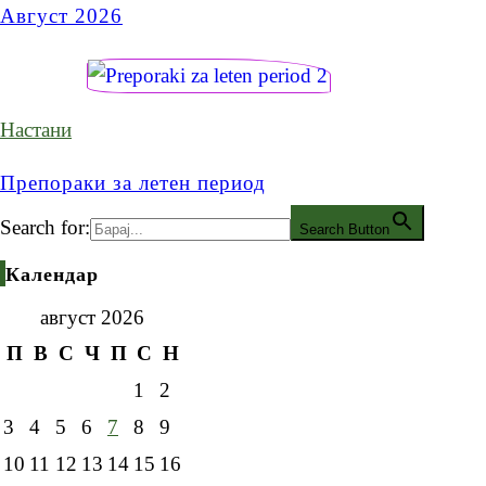
Август 2026
Настани
Препораки за летен период
Search for:
Search Button
Календар
август 2026
П
В
С
Ч
П
С
Н
1
2
3
4
5
6
7
8
9
10
11
12
13
14
15
16