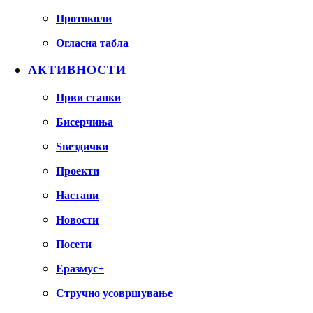
Протоколи
Огласна табла
АКТИВНОСТИ
Први стапки
Бисерчиња
Ѕвездички
Проекти
Настани
Новости
Посети
Еразмус+
Стручно усовршување