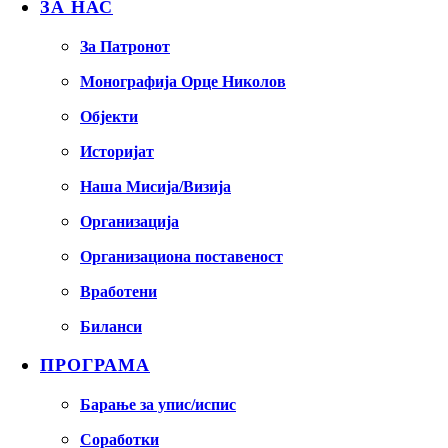
ЗА НАС
За Патронот
Монографија Орце Николов
Објекти
Историјат
Наша Мисија/Визија
Организација
Организациона поставеност
Вработени
Биланси
ПРОГРАМА
Барање за упис/испис
Соработки