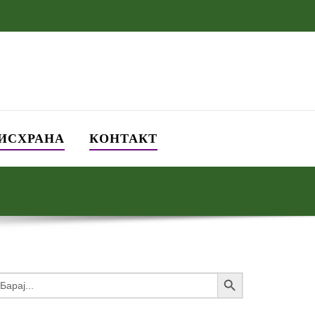
 ИСХРАНА
КОНТАКТ
Search Button
earch
or: