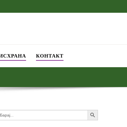
 ИСХРАНА
КОНТАКТ
Search Button
earch
or: