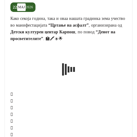
22
МАЈ
2026
Како секоја година, така и оваа нашата градинка зема учество
во манифестацијата
“Цртање на асфалт”
, организирана од
Детски културен центар Карпош
, по повод
“Денот на
просветителите”
. 🏫🖍️☀️🌟