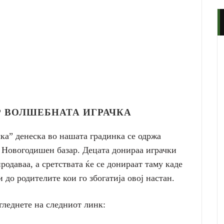
 ВОЛШЕБНАТА ИГРАЧКА
ка” денеска во нашата градинка се одржа
Новогодишен базар. Децата донираа играчки
родаваа, а сретствата ќе се донираат таму каде
 до родителите кои го збогатија овој настан.
гледнете на следниот линк: