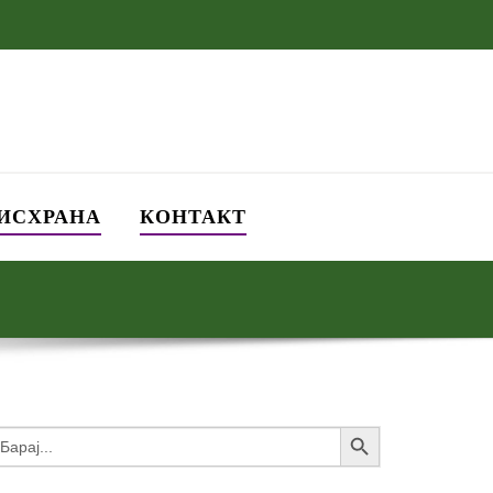
 ИСХРАНА
КОНТАКТ
Search Button
earch
or: