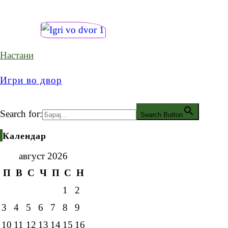
Настани
Игри во двор
Search for:
Search Button
Календар
август 2026
П
В
С
Ч
П
С
Н
1
2
3
4
5
6
7
8
9
10
11
12
13
14
15
16