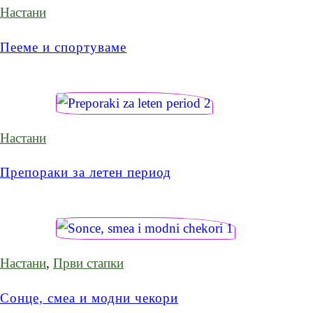
Настани
Пееме и спортуваме
Настани
Препораки за летен период
Настани
,
Први стапки
Сонце, смеа и модни чекори