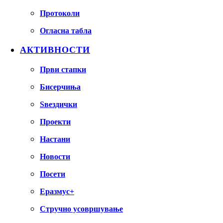
Протоколи
Огласна табла
АКТИВНОСТИ
Први стапки
Бисерчиња
Ѕвездички
Проекти
Настани
Новости
Посети
Еразмус+
Стручно усовршување