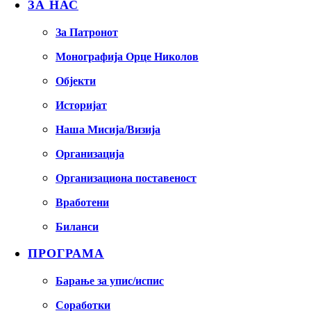
ЗА НАС
За Патронот
Монографија Орце Николов
Објекти
Историјат
Наша Мисија/Визија
Организација
Организациона поставеност
Вработени
Биланси
ПРОГРАМА
Барање за упис/испис
Соработки