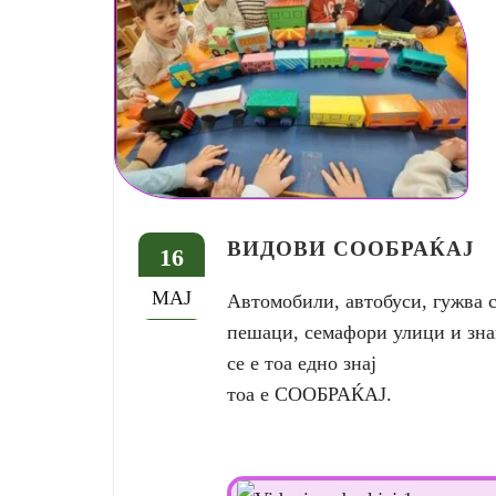
ВИДОВИ СООБРАЌАЈ
16
МАЈ
Автомобили, автобуси, гужва с
пешаци, семафори улици и зн
се е тоа едно знај
тоа е СООБРАЌАЈ.