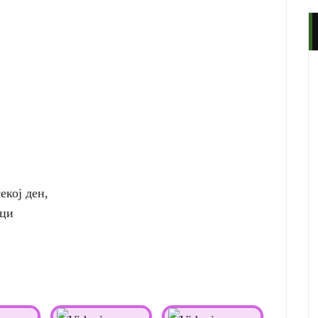
екој ден,
аци