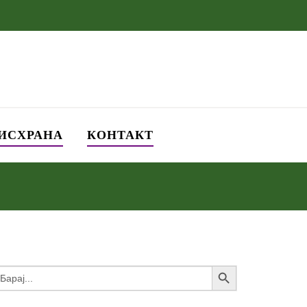
 ИСХРАНА
КОНТАКТ
Search Button
earch
or: