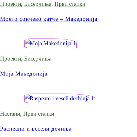
Проекти
,
Бисерчиња
,
Први стапки
Моето сончево катче – Македонија
Проекти
,
Бисерчиња
Моја Македонија
Настани
,
Први стапки
Распеани и весели дечиња