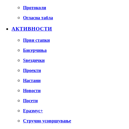
Протоколи
Огласна табла
АКТИВНОСТИ
Први стапки
Бисерчиња
Ѕвездички
Проекти
Настани
Новости
Посети
Еразмус+
Стручно усовршување