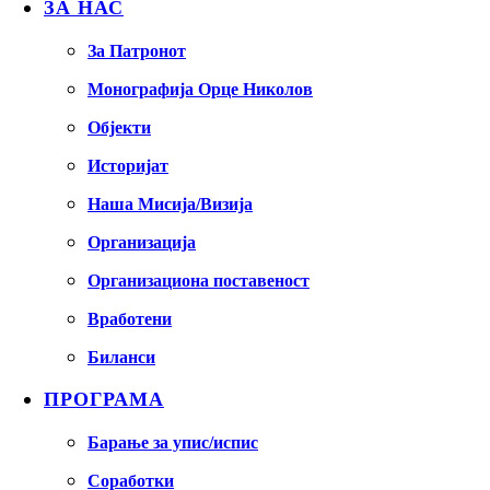
ЗА НАС
За Патронот
Монографија Орце Николов
Објекти
Историјат
Наша Мисија/Визија
Организација
Организациона поставеност
Вработени
Биланси
ПРОГРАМА
Барање за упис/испис
Соработки