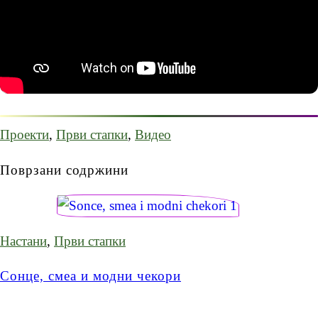
Проекти
,
Први стапки
,
Видео
Поврзани содржини
Настани
,
Први стапки
Сонце, смеа и модни чекори