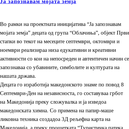
Ја запознавам мојата земја
Во рамки на проектната иницијатива “Ја запознавам
мојата земја” децата од група “Облачиња”, објект Први
стапки во текот на месеците септември, октомври и
ноември реализираа низа едукативни и креативни
активности со кои на непосреден и автентичен начин се
запознаваа со убавините, симболите и културата на
нашата држава.
Децата го изработија македонското знаме по повод 8
Септември-Ден на независноста, го составуваа грбот
на Македонија преку сложувалка и ја изведоа
македонската химна. Со примена на папир-маше
ликовна техника создадоа 3Д рељефна карта на
Македонија, а преку прошетката “Туристичка патека