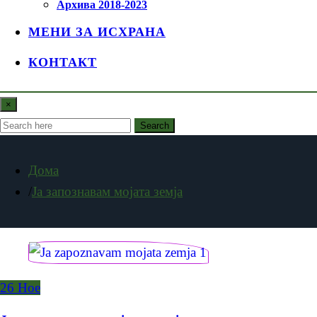
Архива 2018-2023
МЕНИ ЗА ИСХРАНА
КОНТАКТ
×
Search
Дома
Ја запознавам мојата земја
26
Ное