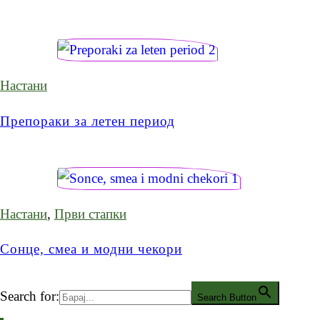
Настани
Препораки за летен период
Настани
,
Први стапки
Сонце, смеа и модни чекори
Search for:
Search Button