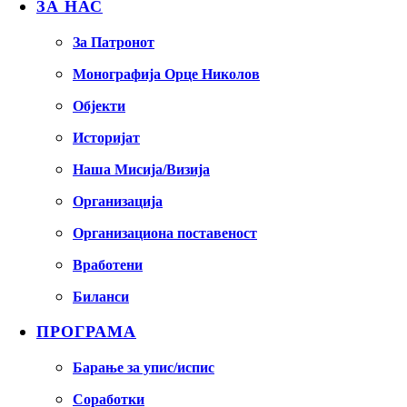
ЗА НАС
За Патронот
Монографија Орце Николов
Објекти
Историјат
Наша Мисија/Визија
Организација
Организациона поставеност
Вработени
Биланси
ПРОГРАМА
Барање за упис/испис
Соработки