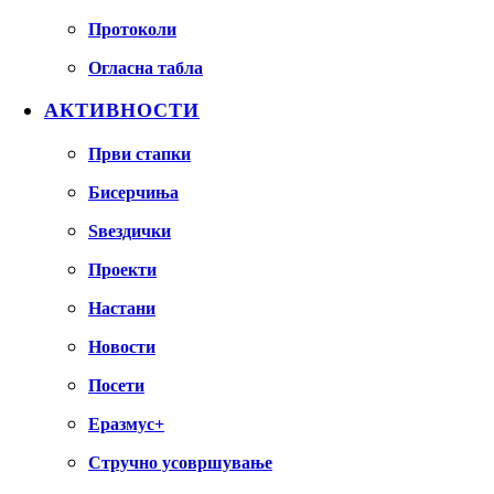
Протоколи
Огласна табла
АКТИВНОСТИ
Први стапки
Бисерчиња
Ѕвездички
Проекти
Настани
Новости
Посети
Еразмус+
Стручно усовршување