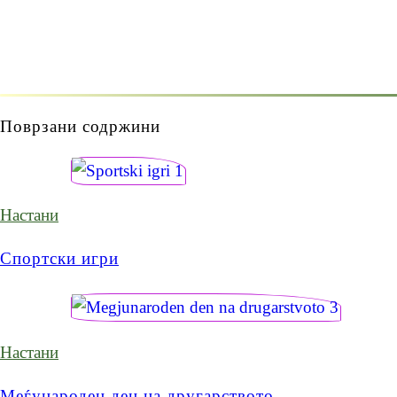
Поврзани содржини
Настани
Спортски игри
Настани
Меѓународен ден на другарството