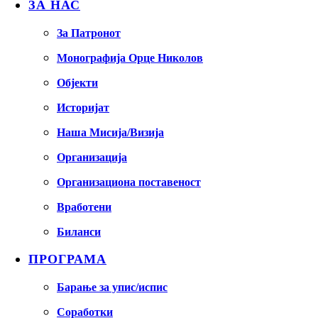
ЗА НАС
За Патронот
Монографија Орце Николов
Објекти
Историјат
Наша Мисија/Визија
Организација
Организациона поставеност
Вработени
Биланси
ПРОГРАМА
Барање за упис/испис
Соработки