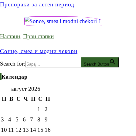
Препораки за летен период
Настани
,
Први стапки
Сонце, смеа и модни чекори
Search for:
Search Button
Календар
август 2026
П
В
С
Ч
П
С
Н
1
2
3
4
5
6
7
8
9
10
11
12
13
14
15
16