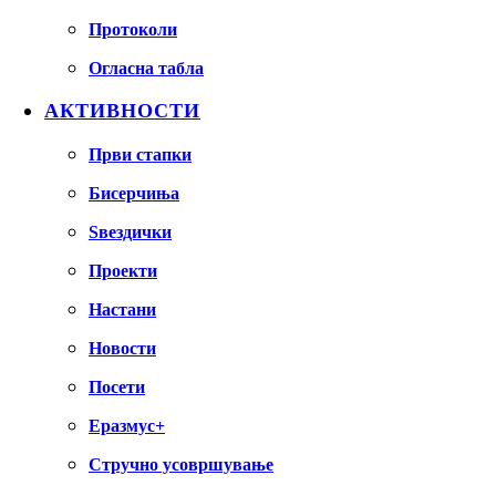
Протоколи
Огласна табла
АКТИВНОСТИ
Први стапки
Бисерчиња
Ѕвездички
Проекти
Настани
Новости
Посети
Еразмус+
Стручно усовршување