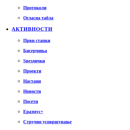
Протоколи
Огласна табла
АКТИВНОСТИ
Први стапки
Бисерчиња
Ѕвездички
Проекти
Настани
Новости
Посети
Еразмус+
Стручно усовршување