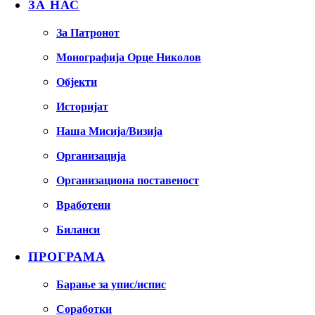
ЗА НАС
За Патронот
Монографија Орце Николов
Објекти
Историјат
Наша Мисија/Визија
Организација
Организациона поставеност
Вработени
Биланси
ПРОГРАМА
Барање за упис/испис
Соработки