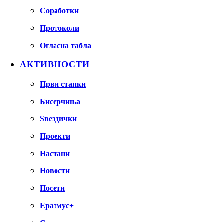
Соработки
Протоколи
Огласна табла
АКТИВНОСТИ
Први стапки
Бисерчиња
Ѕвездички
Проекти
Настани
Новости
Посети
Еразмус+