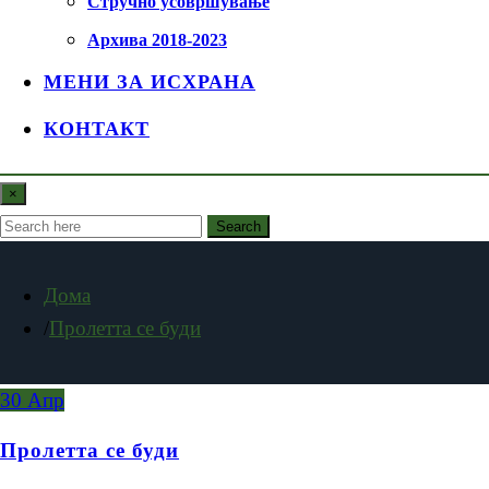
Стручно усовршување
Архива 2018-2023
МЕНИ ЗА ИСХРАНА
КОНТАКТ
×
Search
Дома
Пролетта се буди
30
Апр
Пролетта се буди