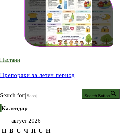
Настани
Препораки за летен период
Search for:
Search Button
Календар
август 2026
П
В
С
Ч
П
С
Н